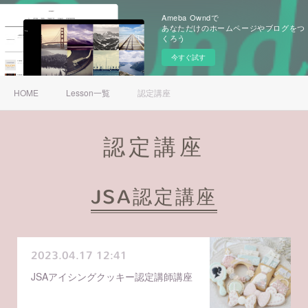
Ameba Owndで
あなただけのホームページやブログをつ
くろう
今すぐ試す
HOME
Lesson一覧
認定講座
認定講座
JSA認定講座
2023.04.17 12:41
JSAアイシングクッキー認定講師講座